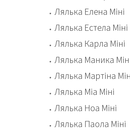
Лялька Елена Мiнi
Лялька Естела Мiнi
Лялька Карла Мiнi
Лялька Маника Мiн
Лялька Мартiна Мiн
Лялька Міа Мiнi
Лялька Ноа Мiнi
Лялька Паола Мiнi