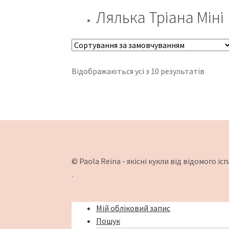
Лялька Трiана Мiнi
Відображаються усі з 10 результатів
© Paola Reina - якісні кукли від відомого 
.
Мій обліковий запис
Пошук