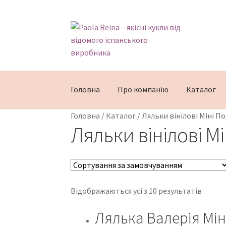
Перейти
Перейти
до
до
навігації
контенту
Головна
Про компанію
Каталог
Головна
/
Каталог
/
Ляльки вінілові Міні П
Ляльки вінілові М
Відображаються усі з 10 результатів
Лялька Валерiя Мiн