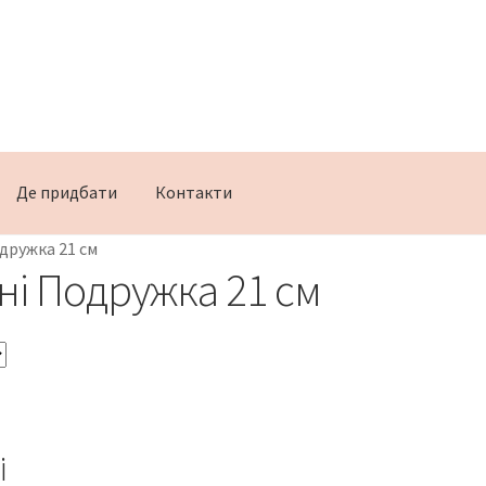
Де придбати
Контакти
одружка 21 см
іні Подружка 21 см
i