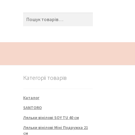
Шукати:
Пошук
Категорії товарів
Каталог
SANTORO
Ляльки вінілові SOY TU 40 см
Ляльки вінілові Міні Подружка 21
см