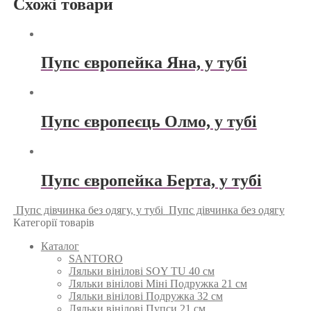
Схожі товари
Пупс європейка Яна, у тубі
Пупс європеєць Олмо, у тубі
Пупс європейка Берта, у тубі
Пупс дівчинка без одягу, у тубі
Пупс дівчинка без одягу
Категорії товарів
Каталог
SANTORO
Ляльки вінілові SOY TU 40 см
Ляльки вінілові Міні Подружка 21 см
Ляльки вінілові Подружка 32 см
Ляльки вінілові Пупси 21 см