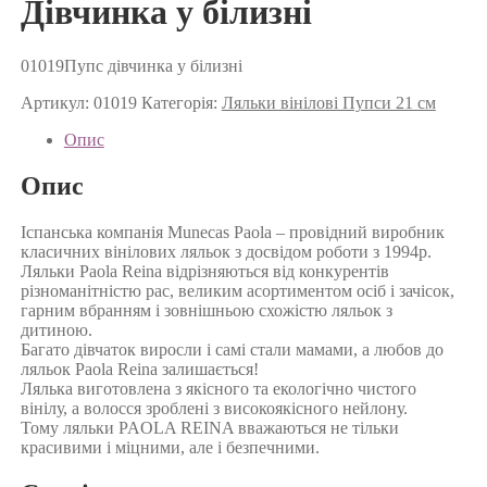
Дівчинка у білизні
01019Пупс дівчинка у білизні
Артикул:
01019
Категорія:
Ляльки вінілові Пупси 21 см
Опис
Опис
Іспанська компанія Munecas Paola – провідний виробник
класичних вінілових ляльок з досвідом роботи з 1994р.
Ляльки Paola Reina відрізняються від конкурентів
різноманітністю рас, великим асортиментом осіб і зачісок,
гарним вбранням і зовнішньою схожістю ляльок з
дитиною.
Багато дівчаток виросли і самі стали мамами, а любов до
ляльок Paola Reina залишається!
Лялька виготовлена з якісного та екологічно чистого
вінілу, а волосся зроблені з високоякісного нейлону.
Тому ляльки PAOLA REINA вважаються не тільки
красивими і міцними, але і безпечними.