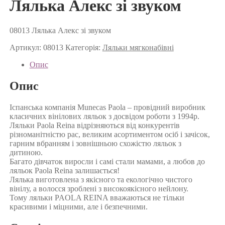
Лялька Алекс зі звуком
08013 Лялька Алекс зі звуком
Артикул:
08013
Категорія:
Ляльки мягконабівні
Опис
Опис
Іспанська компанія Munecas Paola – провідний виробник
класичних вінілових ляльок з досвідом роботи з 1994р.
Ляльки Paola Reina відрізняються від конкурентів
різноманітністю рас, великим асортиментом осіб і зачісок,
гарним вбранням і зовнішньою схожістю ляльок з
дитиною.
Багато дівчаток виросли і самі стали мамами, а любов до
ляльок Paola Reina залишається!
Лялька виготовлена з якісного та екологічно чистого
вінілу, а волосся зроблені з високоякісного нейлону.
Тому ляльки PAOLA REINA вважаються не тільки
красивими і міцними, але і безпечними.