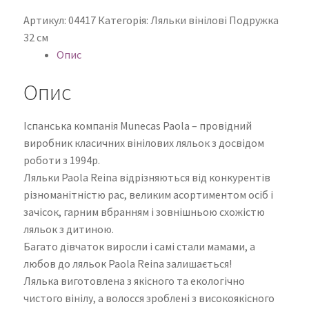
Контакти
Артикул:
04417
Категорія:
Ляльки вінілові Подружка
32 см
Опис
Опис
Іспанська компанія Munecas Paola – провідний
виробник класичних вінілових ляльок з досвідом
роботи з 1994р.
Ляльки Paola Reina відрізняються від конкурентів
різноманітністю рас, великим асортиментом осіб і
зачісок, гарним вбранням і зовнішньою схожістю
ляльок з дитиною.
Багато дівчаток виросли і самі стали мамами, а
любов до ляльок Paola Reina залишається!
Лялька виготовлена з якісного та екологічно
чистого вінілу, а волосся зроблені з високоякісного