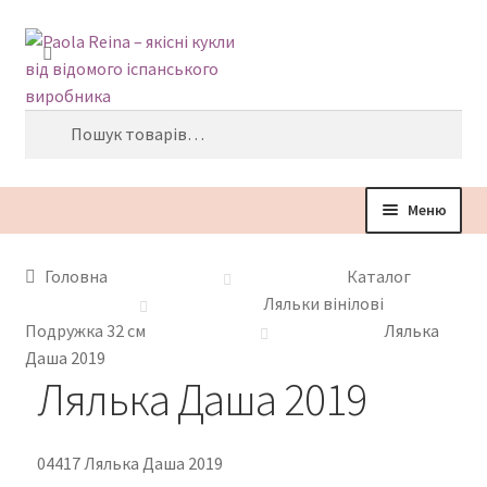
Перейти
Перейти
Пошук
до
до
навігації
контенту
Шукати:
Меню
Головна
Головна
Каталог
Ляльки вінілові
Про компанію
Подружка 32 см
Лялька
Даша 2019
Каталог
Лялька Даша 2019
Де придбати
04417 Лялька Даша 2019