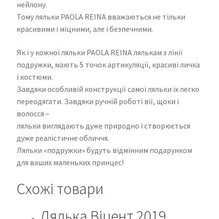
нейлону.
Тому ляльки PAOLA REINA вважаються не тільки
красивими і міцними, але і безпечними.
Як і у кожної ляльки PAOLA REINA лялькам з лінії
подружки, мають 5 точок артикуляції, красиві личка
і костюми.
Завдяки особливій конструкції самої ляльки їх легко
переодягати. Завдяки ручній роботі вії, щоки і
волосся –
ляльки виглядають дуже природно і створюється
дуже реалістичне обличчя.
Ляльки «подружки» будуть відмінним подарунком
для ваших маленьких принцес!
Схожі товари
Лялька Віцент 2019