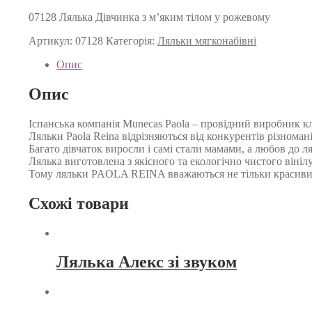
07128 Лялька Дівчинка з м’яким тілом у рожевому
Артикул:
07128
Категорія:
Ляльки мягконабівні
Опис
Опис
Іспанська компанія Munecas Paola – провідний виробник кл
Ляльки Paola Reina відрізняються від конкурентів різнома
Багато дівчаток виросли і самі стали мамами, а любов до л
Лялька виготовлена з якісного та екологічно чистого вінілу
Тому ляльки PAOLA REINA вважаються не тільки красивим
Схожі товари
Лялька Алекс зі звуком