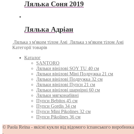
Лялька Соня 2019
Лялька Адріан
Лялька з м'яким тілом Амі
Лялька з м'яким тілом Амі
Категорії товарів
Каталог
SANTORO
Ляльки вінілові SOY TU 40 см
Ляльки вінілові Міні Подружка 21 см
Ляльки вінілові Подружка 32 см
Ляльки вінілові Пупси 21 см
Ляльки вінілові шарнірні 60 см
Ляльки мягконабівні
Пупси Bebitos 45 см
Пупси Gordis 34 см
Пупси Mini Pikolines 32 см
Пупси Pikolines 36 см
© Paola Reina - якісні кукли від відомого іспанського виробник
.