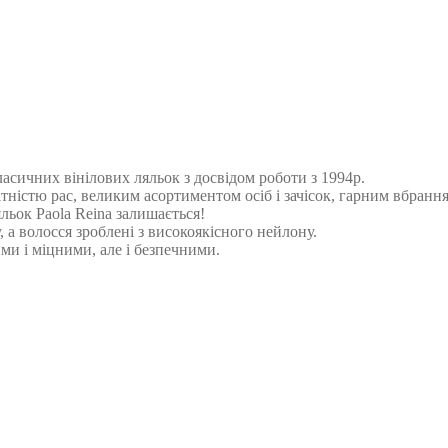
асичних вінілових ляльок з досвідом роботи з 1994р.
нітністю рас, великим асортиментом осіб і зачісок, гарним вбран
яльок Paola Reina залишається!
, а волосся зроблені з високоякісного нейлону.
и і міцними, але і безпечними.