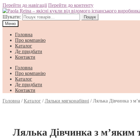
Перейти до навігації
Перейти до контенту
Шукати:
Пошук
Меню
Головна
Про компанію
Каталог
Де придбати
Контакти
Головна
Про компанію
Каталог
Де придбати
Контакти
Головна
/
Каталог
/
Ляльки мягконабівні
/
Лялька Дівчинка з м’
Лялька Дівчинка з м’яким 