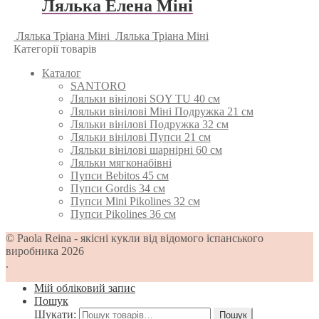
Лялька Елена Мiнi
Лялька Трiана Мiнi
Лялька Трiана Мiнi
Категорії товарів
Каталог
SANTORO
Ляльки вінілові SOY TU 40 см
Ляльки вінілові Міні Подружка 21 см
Ляльки вінілові Подружка 32 см
Ляльки вінілові Пупси 21 см
Ляльки вінілові шарнірні 60 см
Ляльки мягконабівні
Пупси Bebitos 45 см
Пупси Gordis 34 см
Пупси Mini Pikolines 32 см
Пупси Pikolines 36 см
© Paola Reina - якісні кукли від відомого іспанського
виробника 2026
.
Мій обліковий запис
Пошук
Шукати:
Пошук