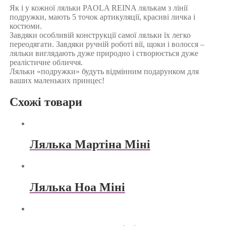
Як і у кожної ляльки PAOLA REINA лялькам з лінії
подружки, мають 5 точок артикуляції, красиві личка і
костюми.
Завдяки особливій конструкції самої ляльки їх легко
переодягати. Завдяки ручній роботі вії, щоки і волосся –
ляльки виглядають дуже природно і створюється дуже
реалістичне обличчя.
Ляльки «подружки» будуть відмінним подарунком для
ваших маленьких принцес!
Схожі товари
Лялька Мартiна Мiнi
Лялька Ноа Мiнi