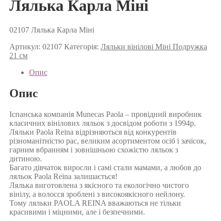
Лялька Карла Мiнi
02107 Лялька Карла Мiнi
Артикул:
02107
Категорія:
Ляльки вінілові Міні Подружка
21 см
Опис
Опис
Іспанська компанія Munecas Paola – провідний виробник
класичних вінілових ляльок з досвідом роботи з 1994р.
Ляльки Paola Reina відрізняються від конкурентів
різноманітністю рас, великим асортиментом осіб і зачісок,
гарним вбранням і зовнішньою схожістю ляльок з
дитиною.
Багато дівчаток виросли і самі стали мамами, а любов до
ляльок Paola Reina залишається!
Лялька виготовлена з якісного та екологічно чистого
вінілу, а волосся зроблені з високоякісного нейлону.
Тому ляльки PAOLA REINA вважаються не тільки
красивими і міцними, але і безпечними.