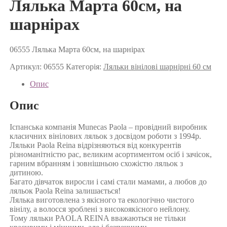
Лялька Марта 60см, на
шарнірах
06555 Лялька Марта 60см, на шарнірах
Артикул:
06555
Категорія:
Ляльки вінілові шарнірні 60 см
Опис
Опис
Іспанська компанія Munecas Paola – провідний виробник
класичних вінілових ляльок з досвідом роботи з 1994р.
Ляльки Paola Reina відрізняються від конкурентів
різноманітністю рас, великим асортиментом осіб і зачісок,
гарним вбранням і зовнішньою схожістю ляльок з
дитиною.
Багато дівчаток виросли і самі стали мамами, а любов до
ляльок Paola Reina залишається!
Лялька виготовлена з якісного та екологічно чистого
вінілу, а волосся зроблені з високоякісного нейлону.
Тому ляльки PAOLA REINA вважаються не тільки