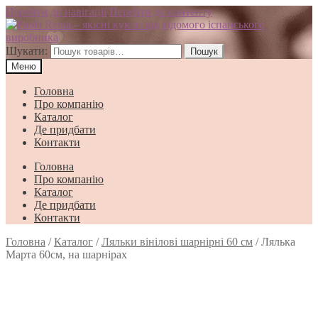
Перейти до навігації
Перейти до контенту
Шукати:
Пошук
Меню
Головна
Про компанію
Каталог
Де придбати
Контакти
Головна
Про компанію
Каталог
Де придбати
Контакти
Головна
/
Каталог
/
Ляльки вінілові шарнірні 60 см
/
Лялька
Марта 60см, на шарнірах