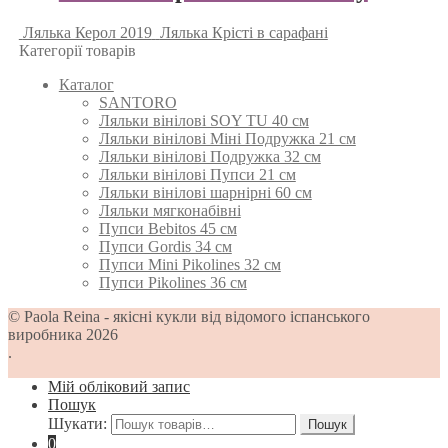
Лялька Керол 2019
Лялька Крісті в сарафані
Категорії товарів
Каталог
SANTORO
Ляльки вінілові SOY TU 40 см
Ляльки вінілові Міні Подружка 21 см
Ляльки вінілові Подружка 32 см
Ляльки вінілові Пупси 21 см
Ляльки вінілові шарнірні 60 см
Ляльки мягконабівні
Пупси Bebitos 45 см
Пупси Gordis 34 см
Пупси Mini Pikolines 32 см
Пупси Pikolines 36 см
© Paola Reina - якісні кукли від відомого іспанського
виробника 2026
.
Мій обліковий запис
Пошук
Шукати:
Пошук
0