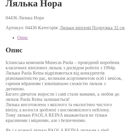
Лялька Нора
04436 Лялька Нора
Артикул:
04436
Категорія:
Ляльки вінілові Подружка 32 см
Опис
Опис
Іспанська компанія Munecas Paola – провідний виробник
класичних вінілових ляльок з досвідом роботи з 1994р.
Ляльки Paola Reina відрізняються від конкурентів
різноманітністю рас, великим асортиментом осіб і зачісок,
гарним вбранням і зовнішньою схожістю ляльок з
дитиною.
Багато дівчаток виросли і самі стали мамами, а любов до
ляльок Paola Reina залишається!
Лялька виготовлена з якісного та екологічно чистого
вінілу, а волосся зроблені з високоякісного нейлону.
Тому ляльки PAOLA REINA вважаються не тільки
красивими і міцними, але і безпечними.
Як і у кожної ляльки PAOLA REINA лялькам з лінії