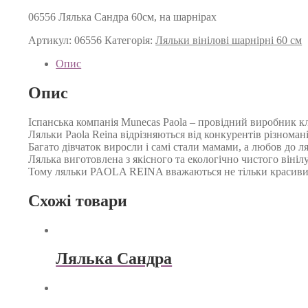
06556 Лялька Сандра 60см, на шарнірах
Артикул:
06556
Категорія:
Ляльки вінілові шарнірні 60 см
Опис
Опис
Іспанська компанія Munecas Paola – провідний виробник кл
Ляльки Paola Reina відрізняються від конкурентів різнома
Багато дівчаток виросли і самі стали мамами, а любов до л
Лялька виготовлена з якісного та екологічно чистого вінілу
Тому ляльки PAOLA REINA вважаються не тільки красивим
Схожі товари
Лялька Сандра