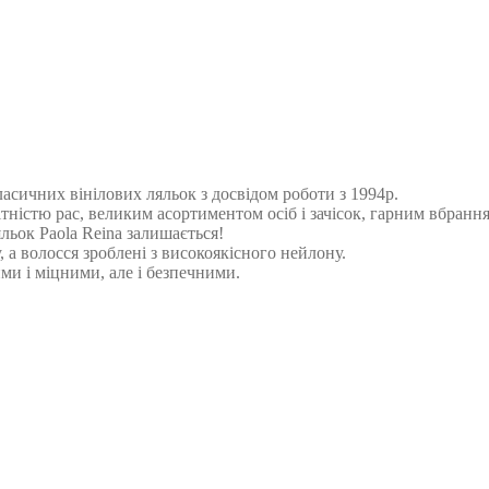
асичних вінілових ляльок з досвідом роботи з 1994р.
нітністю рас, великим асортиментом осіб і зачісок, гарним вбран
яльок Paola Reina залишається!
, а волосся зроблені з високоякісного нейлону.
и і міцними, але і безпечними.