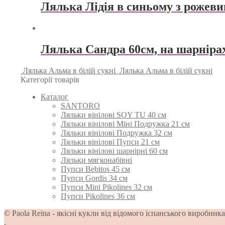
Лялька Лідія в синьому з рожев
Лялька Сандра 60см, на шарніра
Лялька Альма в білій сукні
Лялька Альма в білій сукні
Категорії товарів
Каталог
SANTORO
Ляльки вінілові SOY TU 40 см
Ляльки вінілові Міні Подружка 21 см
Ляльки вінілові Подружка 32 см
Ляльки вінілові Пупси 21 см
Ляльки вінілові шарнірні 60 см
Ляльки мягконабівні
Пупси Bebitos 45 см
Пупси Gordis 34 см
Пупси Mini Pikolines 32 см
Пупси Pikolines 36 см
© Paola Reina - якісні кукли від відомого іспанського виробник
.