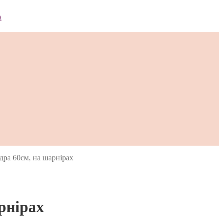
дра 60см, на шарнірах
рнірах